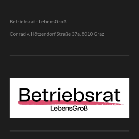
Betriebsrat - LebensGroß
Conrad v. Hötzendorf Straße 37a, 8010 Graz