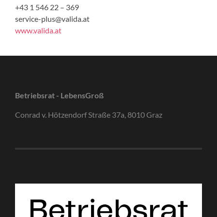
+43 1 546 22 – 369
service-plus@valida.at
www.valida.at
Betriebsrat - LebensGroß
Conrad v. Hötzendorf Straße 37a, 8010 Graz