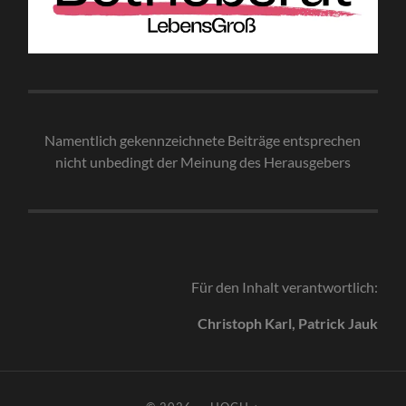
Namentlich gekennzeichnete Beiträge entsprechen
nicht unbedingt der Meinung des Herausgebe
rs
Für den Inhalt verantwortlich:
Christoph Karl, Patrick Jauk