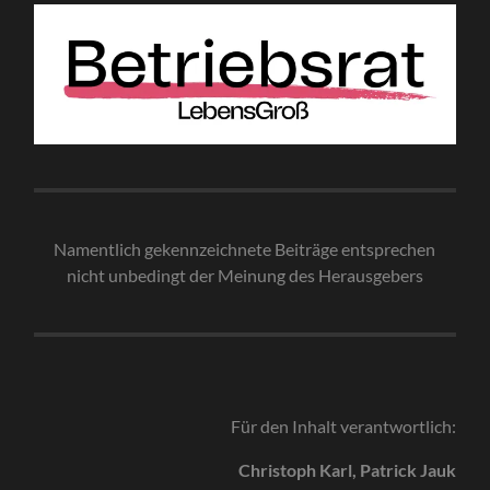
Namentlich gekennzeichnete Beiträge entsprechen
nicht unbedingt der Meinung des Herausgebe
rs
Für den Inhalt verantwortlich:
Christoph Karl, Patrick Jauk