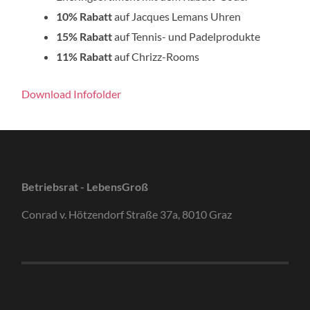
10% Rabatt
auf Jacques Lemans Uhren
15% Rabatt
auf Tennis- und Padelprodukte
11% Rabatt
auf Chrizz-Rooms
Download Infofolder
Betriebsrat - LebensGroß
Conrad v. Hötzendorf Straße 37a, 8010 Graz