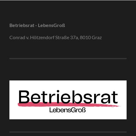
Betriebsrat - LebensGroß
Conrad v. Hötzendorf Straße 37a, 8010 Graz