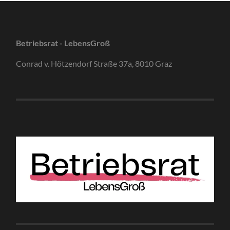
Betriebsrat - LebensGroß
Conrad v. Hötzendorf Straße 37a, 8010 Graz