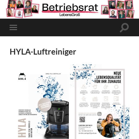
Suchfe
Mobile-
ein-/a
Menü
ein-/ausblenden
HYLA-Luftreiniger