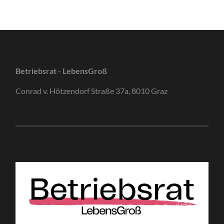
Betriebsrat - LebensGroß
Conrad v. Hötzendorf Straße 37a, 8010 Graz