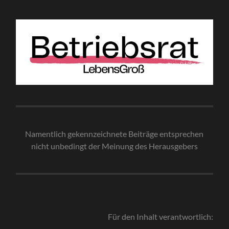
Namentlich gekennzeichnete Beiträge entsprechen
nicht unbedingt der Meinung des Herausgebe
rs
Für den Inhalt verantwortlich: