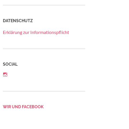
DATENSCHUTZ
Erklärung zur Informationspflicht
SOCIAL
Profil
von
Betriebsrat
LebensGroß
auf
Instagram
anzeigen
WIR UND FACEBOOK