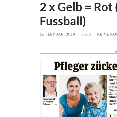
2 x Gelb = Rot
Fussball)
16 FEBRUAR, 2018
/
CK-S
/
KEINE K