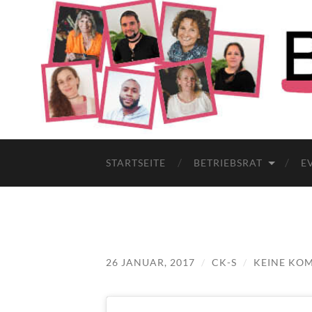
STARTSEITE
BETRIEBSRAT
E
26 JANUAR, 2017
/
CK-S
/
KEINE KO