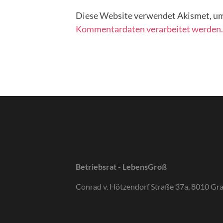
Diese Website verwendet Akismet, um
Kommentardaten verarbeitet werden.
Betriebsrat - LebensGroß
Conrad v. Hötzendorf Straße 37a, 8010 Gr