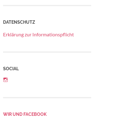
DATENSCHUTZ
Erklärung zur Informationspflicht
SOCIAL
Profil
von
Betriebsrat
LebensGroß
auf
Instagram
anzeigen
WIR UND FACEBOOK