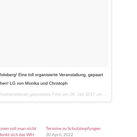
itsberg! Eine toll organisierte Veranstaltung, gepaart
chen! LG von Monika und Christoph
ficebetriebsrat) gepostetes Foto am
26. Jan 2017 um 6:11 Uhr
ionen soll man nicht
Termine zu Schutzimpfungen
denkt sich das WH
20 April, 2022