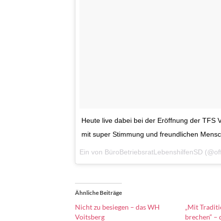
Heute live dabei bei der Eröffnung der TFS Vo
mit super Stimmung und freundlichen Mens
Ein von BüroBetriebsratLebenshilfenSD (@of
Ähnliche Beiträge
Nicht zu besiegen – das WH
„Mit Tradit
Voitsberg
brechen“ – 