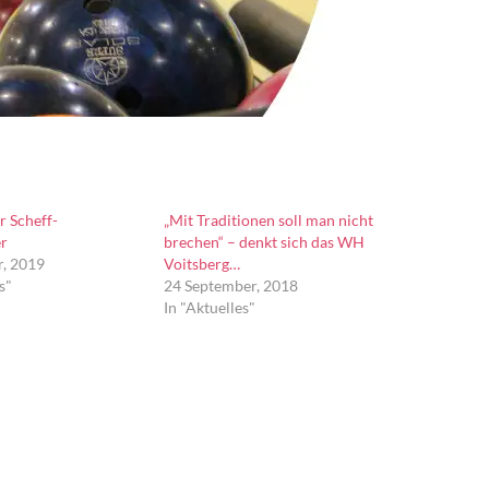
r Scheff-
„Mit Traditionen soll man nicht
er
brechen“ – denkt sich das WH
, 2019
Voitsberg…
s"
24 September, 2018
In "Aktuelles"