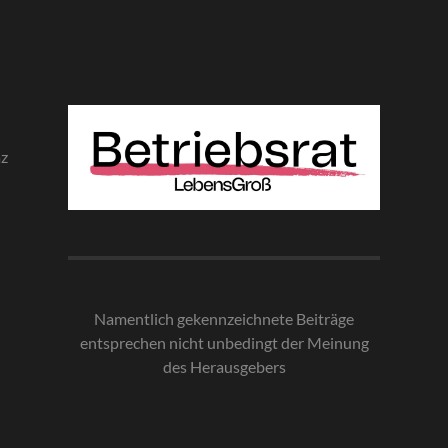
az
Namentlich gekennzeichnete Beiträge
entsprechen nicht unbedingt der Meinung
des Herausgebe
rs