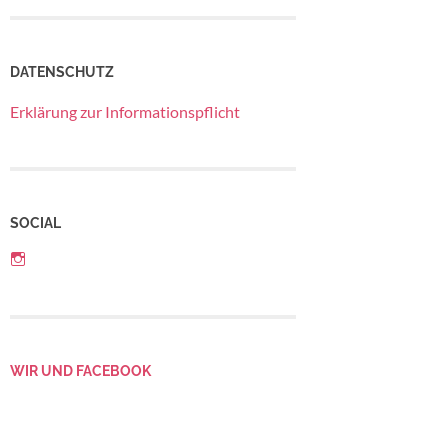
DATENSCHUTZ
Erklärung zur Informationspflicht
SOCIAL
Profil
von
Betriebsrat
LebensGroß
auf
Instagram
anzeigen
WIR UND FACEBOOK