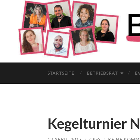
STARTSEITE
BETRIEBSRAT
E
Kegelturnier 
13 APRIL, 2017
/
CK-S
/
KEINE KOMM