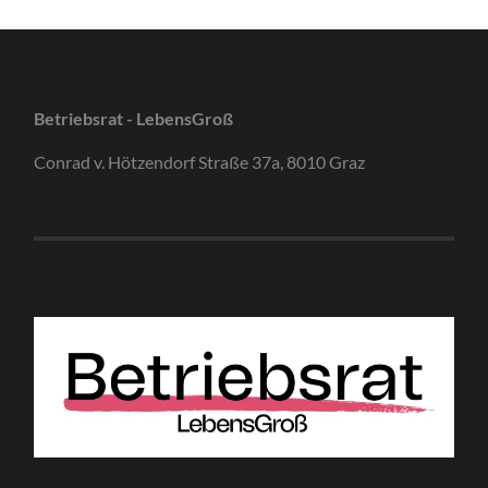
Betriebsrat - LebensGroß
Conrad v. Hötzendorf Straße 37a, 8010 Graz