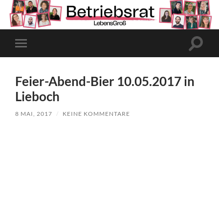
Suchfe
Mobile-
ein-/a
Menü
ein-/ausblenden
Feier-Abend-Bier 10.05.2017 in
Lieboch
8 MAI, 2017
/
KEINE KOMMENTARE