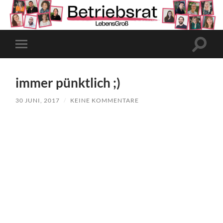
Suchfe
Mobile-
ein-/a
Menü
ein-/ausblenden
immer pünktlich ;)
30 JUNI, 2017
/
KEINE KOMMENTARE