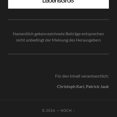
Namentlich gekennzeichnete Beiträge entsprechen
nicht unbedingt der Meinung des Herausgebe
rs
Für den Inhalt verantwortlich:
Christoph Karl, Patrick Jauk
© 2026
—
HOCH ↑