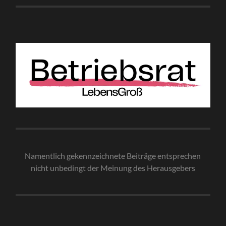
Namentlich gekennzeichnete Beiträge entsprechen
nicht unbedingt der Meinung des Herausgebe
rs