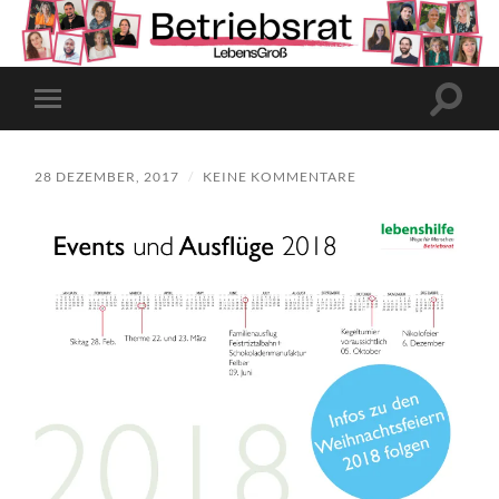
Suchfe
Mobile-
ein-/a
Menü
ein-/ausblenden
28 DEZEMBER, 2017
/
KEINE KOMMENTARE