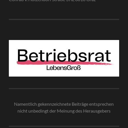
Namentlich gekennzeichnete Beiträge entsprechen
nicht unbedingt der Meinung des Herausgebe
rs