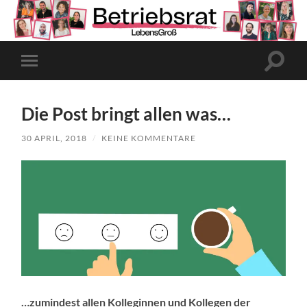
Suchfe
Mobile-
ein-/a
Menü
ein-/ausblenden
Die Post bringt allen was…
30 APRIL, 2018
/
KEINE KOMMENTARE
…zumindest allen Kolleginnen und Kollegen der