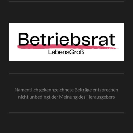
Namentlich gekennzeichnete Beiträge entsprechen
nicht unbedingt der Meinung des Herausgebe
rs