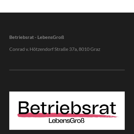
Betriebsrat - LebensGroß
Conrad v. Hötzendorf Straße 37a, 8010 Graz