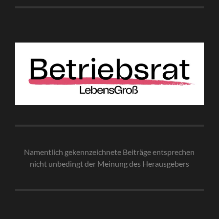
Namentlich gekennzeichnete Beiträge entsprechen
nicht unbedingt der Meinung des Herausgebe
rs