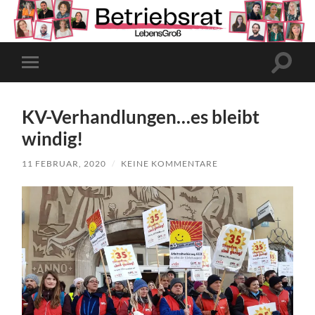
Suchfe
Mobile-
ein-/a
Menü
ein-/ausblenden
KV-Verhandlungen…es bleibt
windig!
11 FEBRUAR, 2020
/
KEINE KOMMENTARE