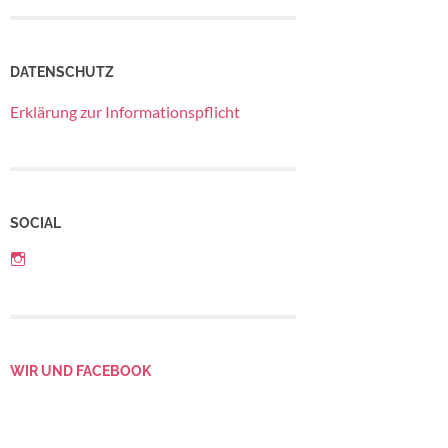
DATENSCHUTZ
Erklärung zur Informationspflicht
SOCIAL
Profil
von
Betriebsrat
LebensGroß
auf
Instagram
anzeigen
WIR UND FACEBOOK