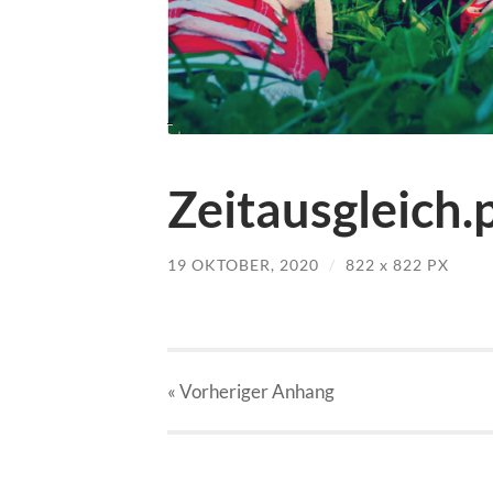
Zeitausgleich.
19 OKTOBER, 2020
/
822
x
822 PX
« Vorheriger
Anhang