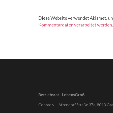
Diese Website verwendet Akismet, um
Kommentardaten verarbeitet werden.
Betriebsrat - LebensGroß
Conrad v. Hötzendorf Straße 37a, 8010 Gr