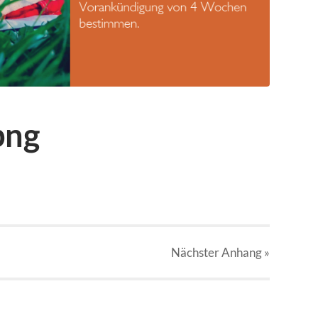
png
Nächster
Anhang
»