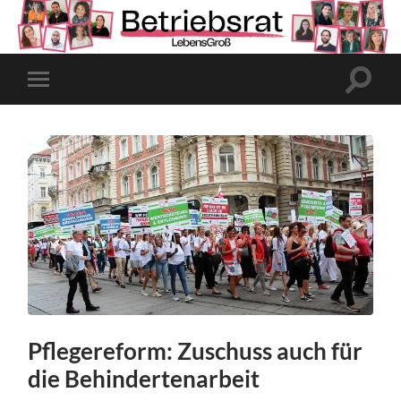
Suchfe
Mobile-
ein-/a
Menü
ein-/ausblenden
Pflegereform: Zuschuss auch für
die Behindertenarbeit