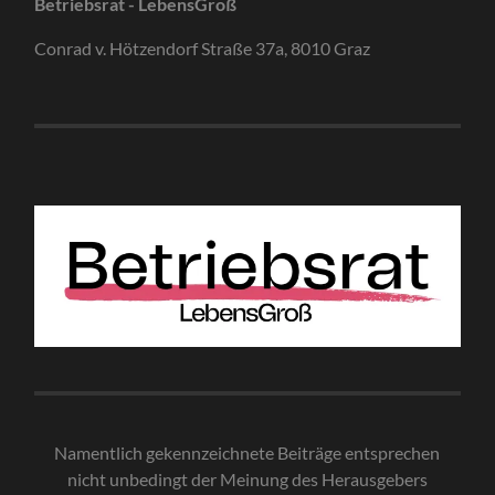
Betriebsrat - LebensGroß
Conrad v. Hötzendorf Straße 37a, 8010 Graz
Namentlich gekennzeichnete Beiträge entsprechen
nicht unbedingt der Meinung des Herausgebe
rs