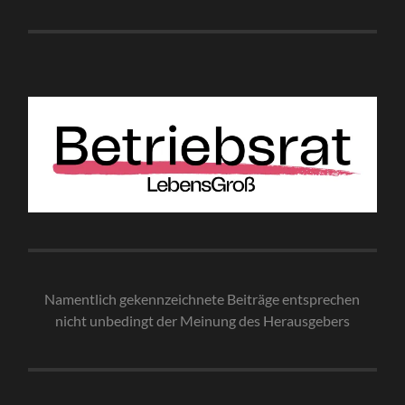
Namentlich gekennzeichnete Beiträge entsprechen
nicht unbedingt der Meinung des Herausgebe
rs