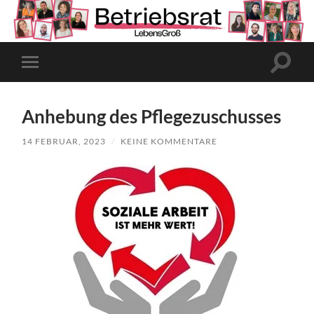
Suchfe
Mobile-
ein-/a
Menü
ein-/ausblenden
Anhebung des Pflegezuschusses
14 FEBRUAR, 2023
/
KEINE KOMMENTARE