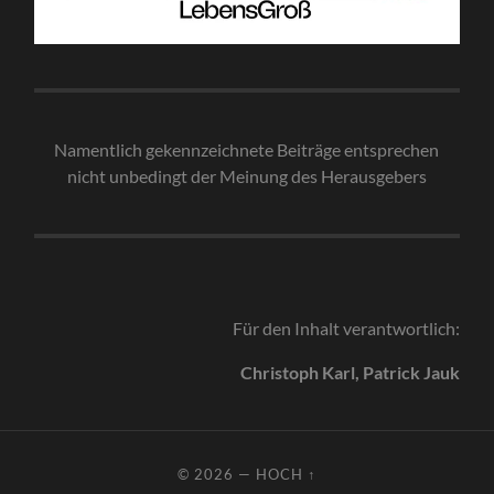
Namentlich gekennzeichnete Beiträge entsprechen
nicht unbedingt der Meinung des Herausgebe
rs
Für den Inhalt verantwortlich:
Christoph Karl, Patrick Jauk
© 2026
—
HOCH ↑