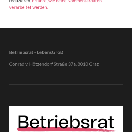
reduzieren.
Erfahre, wie deine Kommentardaten
verarbeitet werden.
Betriebsrat - LebensGroß
Conrad v. Hötzendorf Straße 37a, 8010 Graz