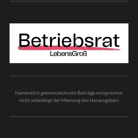
Namentlich gekennzeichnete Beiträge entsprechen
nicht unbedingt der Meinung des Herausgebe
rs