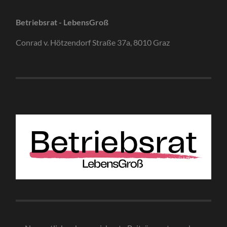
Betriebsrat - LebensGroß
Conrad v. Hötzendorf Straße 37a, 8010 Graz