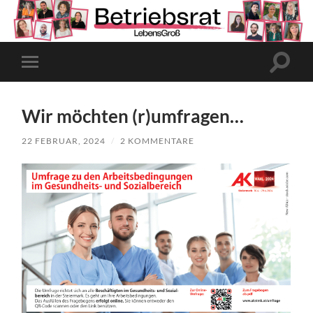
Suchfe
Mobile-
ein-/a
Menü
ein-/ausblenden
Wir möchten (r)umfragen…
22 FEBRUAR, 2024
/
2 KOMMENTARE