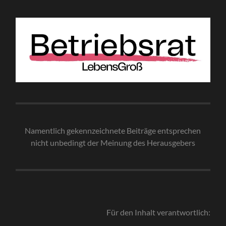
Namentlich gekennzeichnete Beiträge entsprechen
nicht unbedingt der Meinung des Herausgebe
rs
Für den Inhalt verantwortlich: