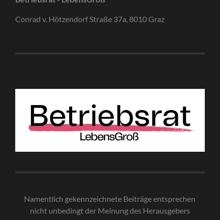
Conrad v. Hötzendorf Straße 37a, 8010 Graz
Namentlich gekennzeichnete Beiträge entsprechen
nicht unbedingt der Meinung des Herausgebe
rs