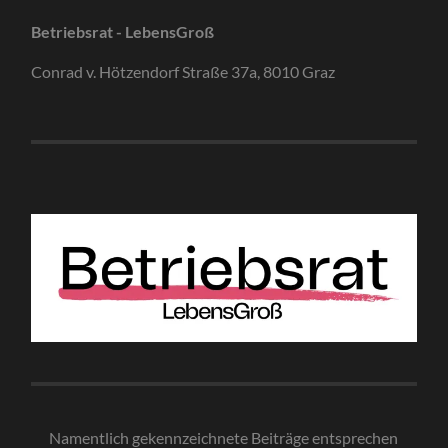
Betriebsrat - LebensGroß
Conrad v. Hötzendorf Straße 37a, 8010 Graz
Namentlich gekennzeichnete Beiträge entsprechen