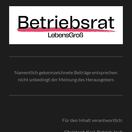
Namentlich gekennzeichnete Beiträge entsprechen
nicht unbedingt der Meinung des Herausgebe
rs
Für den Inhalt verantwortlich:
Christoph Karl, Patrick Jauk