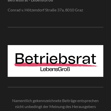
Conrad v. Hötzendorf Straße 37a, 8010 Graz
Namentlich gekennzeichnete Beiträge entsprechen
nicht unbedingt der Meinung des Herausgebe
rs