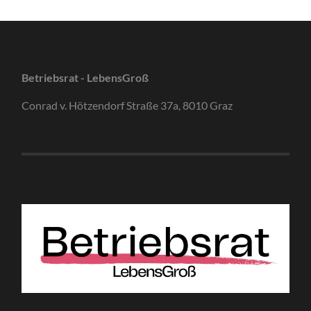
Betriebsrat - LebensGroß
Conrad v. Hötzendorf Straße 37a, 8010 Graz