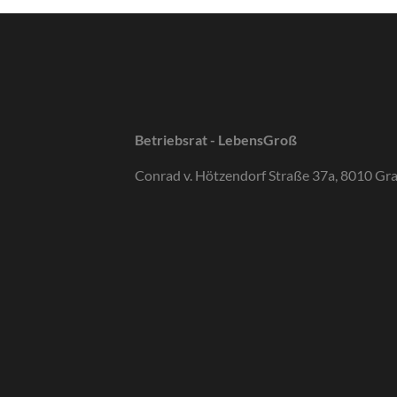
Betriebsrat - LebensGroß
Conrad v. Hötzendorf Straße 37a, 8010 Gr