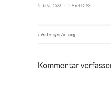
31 MAI, 2023
/
449
x
449 PX
« Vorheriger
Anhang
Kommentar verfasse