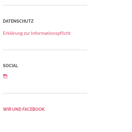
DATENSCHUTZ
Erklärung zur Informationspflicht
SOCIAL
Profil
von
Betriebsrat
LebensGroß
auf
Instagram
anzeigen
WIR UND FACEBOOK