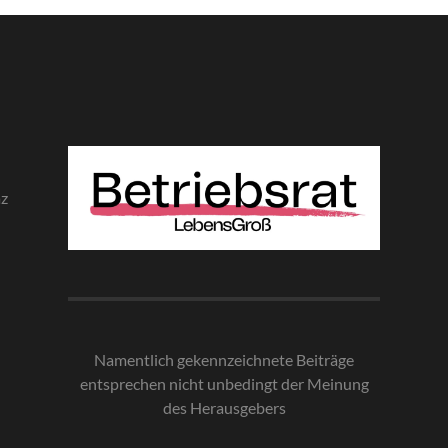
az
Namentlich gekennzeichnete Beiträge
entsprechen nicht unbedingt der Meinung
des Herausgebe
rs