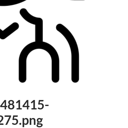
4481415-
275.png