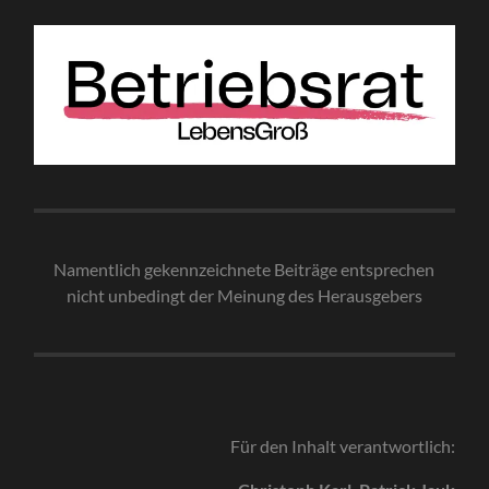
Namentlich gekennzeichnete Beiträge entsprechen
nicht unbedingt der Meinung des Herausgebe
rs
Für den Inhalt verantwortlich: