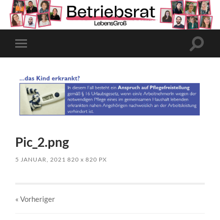
Suchfe
Mobile-
ein-/a
Menü
ein-/ausblenden
Pic_2.png
5 JANUAR, 2021
820
x
820 PX
« Vorheriger