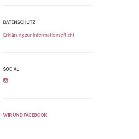
DATENSCHUTZ
Erklärung zur Informationspflicht
SOCIAL
Profil
von
Betriebsrat
LebensGroß
auf
Instagram
anzeigen
WIR UND FACEBOOK