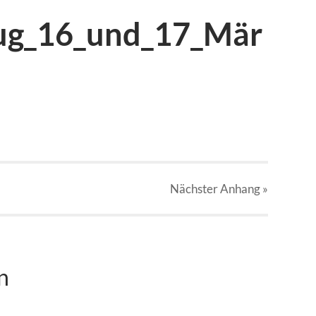
ug_16_und_17_Mär
Nächster
Anhang
»
n