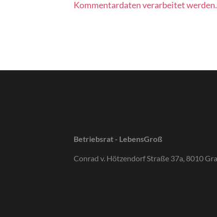
Kommentardaten verarbeitet werden.
Betriebsrat - LebensGroß
Conrad v. Hötzendorf Straße 37a, 8010 Gr