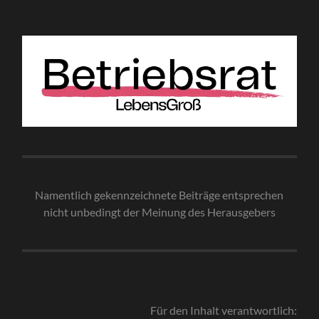
Namentlich gekennzeichnete Beiträge entsprechen
nicht unbedingt der Meinung des Herausgebe
rs
Für den Inhalt verantwortlich: