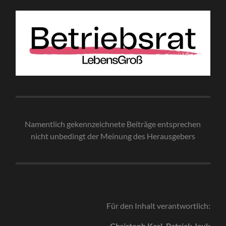
Namentlich gekennzeichnete Beiträge entsprechen
nicht unbedingt der Meinung des Herausgebe
rs
Für den Inhalt verantwortlich:
Christoph Karl, Patrick Jauk