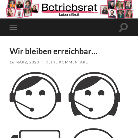
Suchfe
Mobile-
ein-/a
Menü
ein-/ausblenden
Wir bleiben erreichbar…
16 MÄRZ, 2020
/
KEINE KOMMENTARE