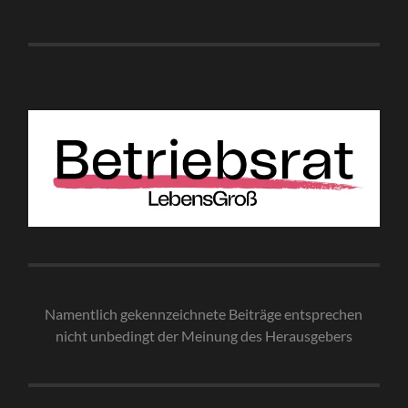
Namentlich gekennzeichnete Beiträge entsprechen
nicht unbedingt der Meinung des Herausgebe
rs