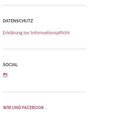
DATENSCHUTZ
Erklärung zur Informationspflicht
SOCIAL
Profil
von
Betriebsrat
LebensGroß
auf
Instagram
anzeigen
WIR UND FACEBOOK