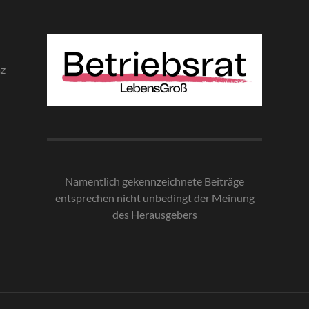
az
Namentlich gekennzeichnete Beiträge
entsprechen nicht unbedingt der Meinung
des Herausgebe
rs