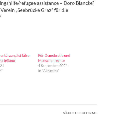
ngshilfe/refugee assistance – Doro Blancke“
 Verein „Seebrücke Graz“ für die
“
erkürzung ist faire
Für Demokratie und
verteilung
Menschenrechte
021
4 September, 2024
s"
In "Aktuelles"
NÄCHSTER BEITRAG