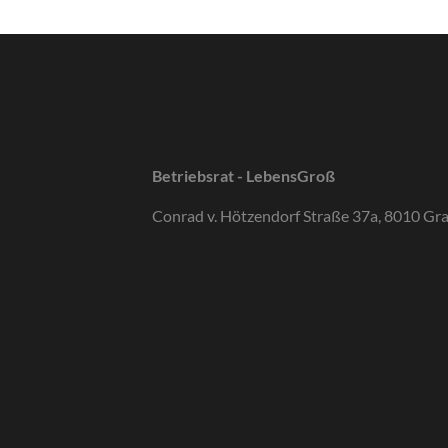
Betriebsrat - LebensGroß
Conrad v. Hötzendorf Straße 37a, 8010 Gr