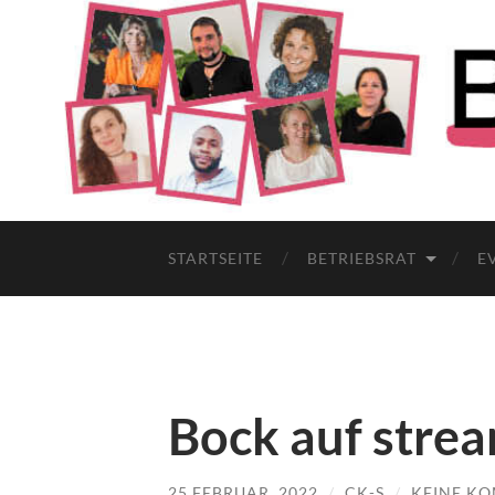
STARTSEITE
BETRIEBSRAT
E
Bock auf stre
25 FEBRUAR, 2022
/
CK-S
/
KEINE K