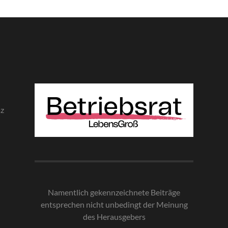
az
Namentlich gekennzeichnete Beiträge
entsprechen nicht unbedingt der Meinung
des Herausgebe
rs