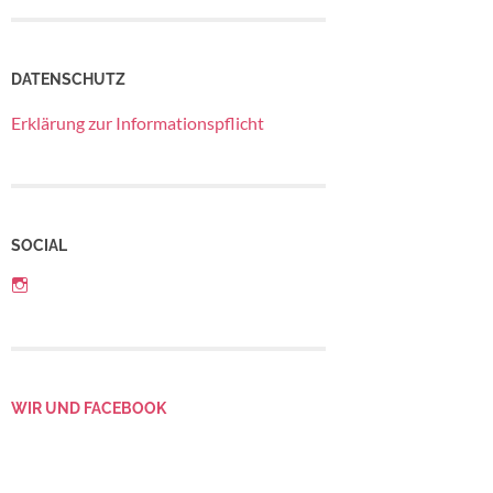
DATENSCHUTZ
Erklärung zur Informationspflicht
SOCIAL
Profil
von
Betriebsrat
LebensGroß
auf
Instagram
anzeigen
WIR UND FACEBOOK