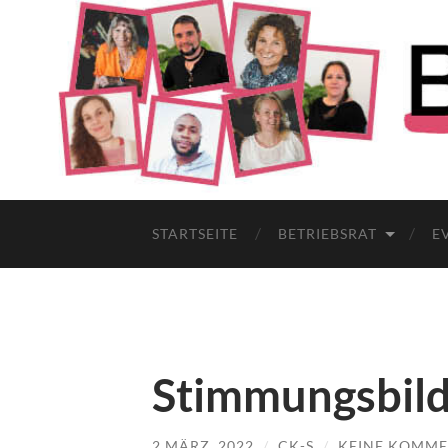
STARTSEITE
BETRIEBSRAT
E
Stimmungsbild
2 MÄRZ, 2022
/
CK-S
/
KEINE KOMME