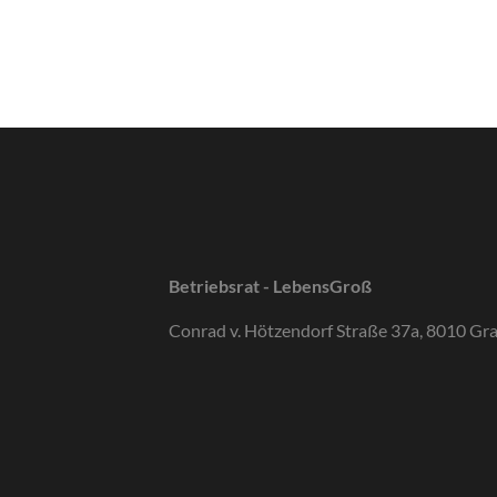
Betriebsrat - LebensGroß
Conrad v. Hötzendorf Straße 37a, 8010 Gr