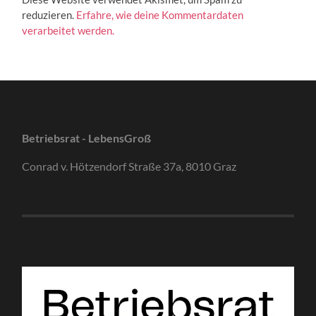
reduzieren.
Erfahre, wie deine Kommentardaten
verarbeitet werden.
Betriebsrat - LebensGroß
Conrad v. Hötzendorf Straße 37a, 8010 Graz