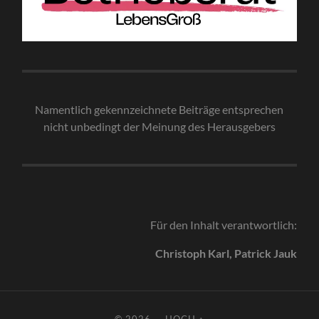
Namentlich gekennzeichnete Beiträge entsprechen
nicht unbedingt der Meinung des Herausgebe
rs
Für den Inhalt verantwortlich:
Christoph Karl, Patrick Jauk
© 2026
—
HOCH ↑